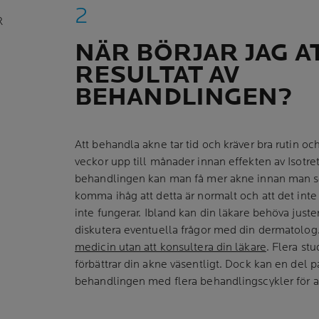
R
NÄR BÖRJAR JAG A
RESULTAT AV
BEHANDLINGEN?
Att behandla akne tar tid och kräver bra rutin oc
veckor upp till månader innan effekten av Isotreti
behandlingen kan man få mer akne innan man se
komma ihåg att detta är normalt och att det int
inte fungerar. Ibland kan din läkare behöva just
diskutera eventuella frågor med din dermatolog
medicin utan att konsultera din läkare
. Flera stu
förbättrar din akne väsentligt. Dock kan en del 
behandlingen med flera behandlingscykler för att 