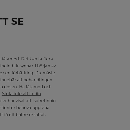
TT SE
h tålamod. Det kan ta flera
noin blir synbar. I början av
r en förbättring. Du måste
e innebär att behandlingen
era dosen. Ha tålamod och
.
Sluta inte att ta din
dier har visat att Isotretinoin
patienter behöva upprepa
få ett bättre resultat.