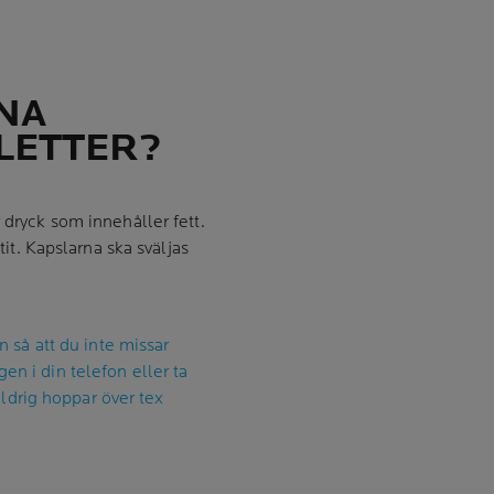
INA
LETTER?
 dryck som innehåller fett.
tit. Kapslarna ska sväljas
in så att du inte missar
en i din telefon eller ta
drig hoppar över tex