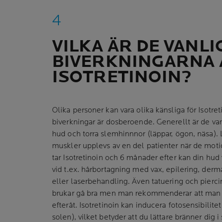
VILKA ÄR DE VANL
BIVERKNINGARNA 
ISOTRETINOIN?
Olika personer kan vara olika känsliga för Isotre
biverkningar är dosberoende. Generellt är de van
hud och torra slemhinnnor (läppar, ögon, näsa). 
muskler upplevs av en del patienter när de moti
tar Isotretinoin och 6 månader efter kan din hud 
vid t.ex. hårbortagning med vax, epilering, der
eller laserbehandling. Även tatuering och pierc
brukar gå bra men man rekommenderar att man
efteråt. Isotretinoin kan inducera fotosensibilitet
solen), vilket betyder att du lättare bränner dig i