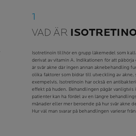
VAD ÄR
ISOTRETINO
A
Isotretinoin tillhör en grupp läkemedel som kallas
derivat av vitamin A. Indikationen för att påbörj
är svår akne där ingen annan aknebehandling fun
olika faktorer som bidrar till utveckling av akn
exempelvis. Isotretinoin har också en antibakter
effekt på huden. Behandlingen pågår vanligtvis
patienter kan ha fördel av en längre behandlings
månader eller mer beroende på hur svår akne de 
Hur väl man svarar på behandlingen varierar från p