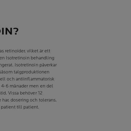
IN?
 retinoider, vilket är ett
a en Isotretinoin behandling
gerat. Isotretinoin påverkar
e, såsom talgproduktionen
iell och antiinflammatorisk
 i 4-6 månader men en del
tid. Vissa behöver 12
har, dosering och tolerans.
atient till patient.