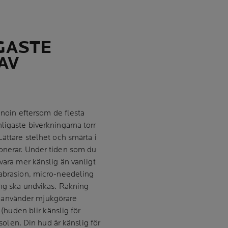
IGASTE
AV
tinoin eftersom de flesta
ligaste biverkningarna torr
Lättare stelhet och smärta i
onerar. Under tiden som du
vara mer känslig än vanligt
mabrasion, micro-needeling
ing ska undvikas. Rakning
 använder mjukgörare
 (huden blir känslig för
 solen. Din hud är känslig för