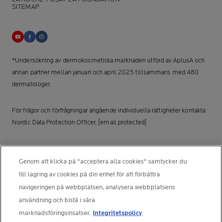
SITEMAP
*Undersökning av dermokosmetiska marknaden utförd av AplusA och
annan partner mellan januari och april 2025 tillsammans med 480
dermatologer.
För frågor och förfrågningar angående individuella rättigheter kontakta:
Nordic Data Protection Officer,
[email protected]
TILLVERKARINFORMATION
COSMETIQUE ACTIVE INTERNATIONAL
Genom att klicka på "acceptera alla cookies" samtycker du
La Roche-Posay Laboratoire Dermatologique CAI
till lagring av cookies på din enhet för att förbättra
86270 La Roche-Posay France
navigeringen på webbplatsen, analysera webbplatsens
[email protected]
användning och bistå i våra
marknadsföringsinsatser.
Integritetspolicy