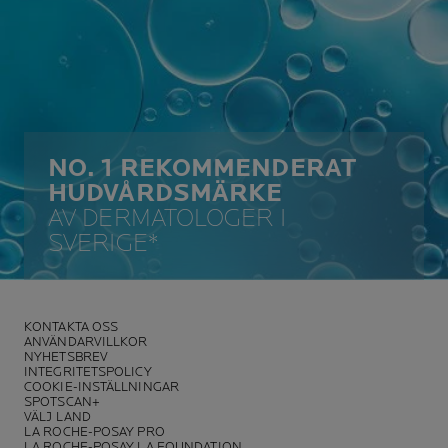
NO. 1 REKOMMENDERAT
HUDVÅRDSMÄRKE
AV DERMATOLOGER I
SVERIGE*
KONTAKTA OSS
ANVÄNDARVILLKOR
NYHETSBREV
INTEGRITETSPOLICY
COOKIE-INSTÄLLNINGAR
SPOTSCAN+
VÄLJ LAND
LA ROCHE-POSAY PRO
LA ROCHE-POSAY LA FOUNDATION