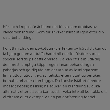
Hår- och kroppshår är bland det första som drabbas av
cancerbehandling. Som tur är växer håret ut igen efter din
sista behandling.
För att mildra den psykologiska effekten av håravfall kan du
få hjälp genom att träffa hårtekniker eller frisörer som är
specialiserade på detta område. De kan ofta erbjuda dig
den mest lämpliga klippningen innan behandlingen
påbörjas och ge dig råd om det utbud av lösningar som
finns tillgängliga, t.ex. syntetiska eller naturliga peruker,
bomullsturbaner eller luggar. Du kanske istället föredrar
mössor, kepsar, baskrar, halsdukar, en blandning av olika
alternativ eller att vara barhuvad. Tveka inte att kontakta ditt
vårdteam eller exempelvis en patientförening för råd.