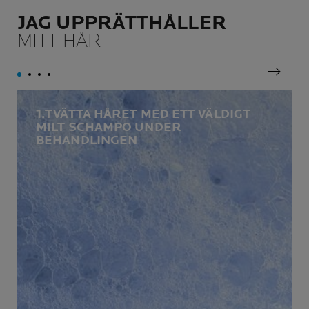
JAG UPPRÄTTHÅLLER
MITT HÅR
next
1.TVÄTTA HÅRET MED ETT VÄLDIGT
MILT SCHAMPO UNDER
BEHANDLINGEN