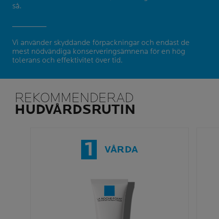
så.
Vi använder skyddande förpackningar och endast de
mest nödvändiga konserveringsämnena för en hög
tolerans och effektivitet över tid.
REKOMMENDERAD
HUDVÅRDSRUTIN
1
VÅRDA