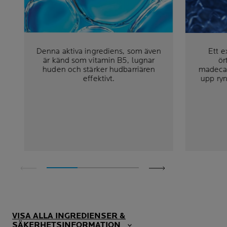
Denna aktiva ingrediens, som även
Ett e
är känd som vitamin B5, lugnar
ör
huden och stärker hudbarriären
madecass
effektivt.
upp ry
VISA ALLA INGREDIENSER &
SÄKERHETSINFORMATION