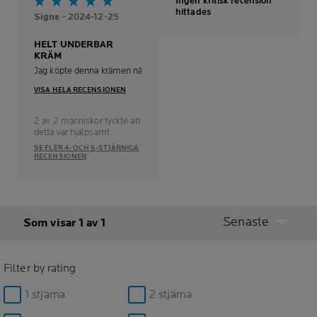
Ingen kritisk recension
hittades
Signe
- 2024-12-25
HELT UNDERBAR
KRÄM
Jag köpte denna krämen när jag började ta isotretionin, huden blev väldigt
VISA HELA RECENSIONEN
2 av 2 människor tyckte att
detta var hjälpsamt
SE FLER 4- OCH 5-STJÄRNIGA
RECENSIONER
Senaste
Som visar 1 av 1
Filter by rating
1 stjärna
2 stjärna