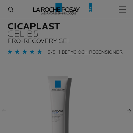
Start
CICAPLAST
CICAPLAST Gel B5
Huvud
CICAPLAST
GEL B5
PRO-RECOVERY GEL
5/5
1 BETYG OCH RECENSIONER
Föregående fält
Nästa fält