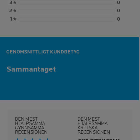
3
★
0
2
★
0
1
★
0
GENOMSNITTLIGT KUNDBETYG
Sammantaget
5,0 out of 5 stars
DEN MEST
DEN MEST
HJÄLPSAMMA
HJÄLPSAMMA
GYNNSAMMA
KRITISKA
RECENSIONEN
RECENSIONEN