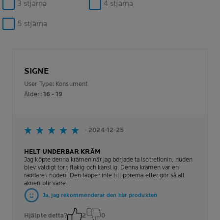
3 stjärna
4 stjärna
5 stjärna
SIGNE
User Type: Konsument
Ålder:
16 - 19
- 2024-12-25
HELT UNDERBAR KRÄM
Jag köpte denna krämen när jag började ta isotretionin, huden
blev väldigt torr, flakig och känslig. Denna krämen var en
räddare i nöden. Den täpper inte till porerna eller gör så att
aknen blir värre.
Ja, jag rekommenderar den här produkten
Hjälpte detta?
2
0