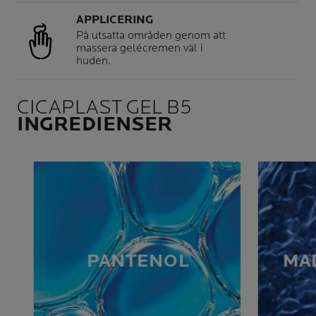
APPLICERING
På utsatta områden genom att
massera gelécremen väl i
huden.
CICAPLAST GEL B5
INGREDIENSER
PANTENOL
MA