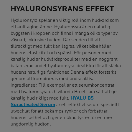
HYALURONSYRANS EFFEKT
Hyaluronsyra spelar en viktig roll inom hudvård som
ett anti-aging ämne. Hyaluronsyra är en naturlig
byggsten i kroppen och finns i många olika typer av
vävnad, inklusive huden. Där ser den till att
tillräckligt med fukt kan lagras, vilket bibehåller
hudens elasticitet och spänst. För personer med
känslig hud är hudvårdsprodukter med en noggrant
balanserad andel hyaluronsyra idealiska för att stärka
hudens naturliga funktioner. Denna effekt förstärks
genom att kombineras med andra aktiva
ingredienser. Till exempel är ett serumkoncentrat
med hyaluronsyra och vitamin B5 ett bra sätt att ge
känslig hud rikligt med fukt.
HYALU B5
Suractivated Serum
är ett effektivt serum speciellt
utvecklat för att bekämpa rynkor och förbättrar
hudens fasthet och ger en ökad lyster för en mer
ungdomlig hudton.