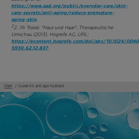
https://www.aad.org/public/everyday-care/skin-
care-secrets/anti-aging/reduce-premature-
aging-skin
.
2
2. Jfr. Trüeb: "Haut und Haar", Therapeutische
Umschau (2013), Hogrefe AG, URL:
https://econtent.hogrefe.com/doi/abs/10.1024/0040
5930.62.12.837
.
Start
Guide till anti age hudvard