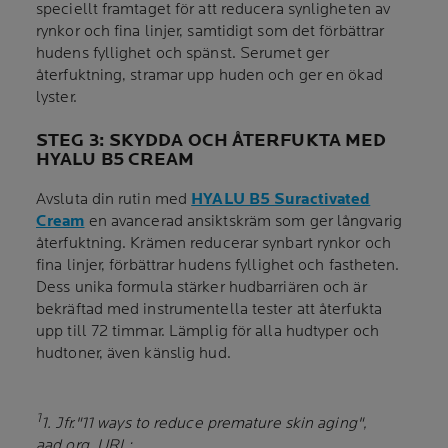
speciellt framtaget för att reducera synligheten av
rynkor och fina linjer, samtidigt som det förbättrar
hudens fyllighet och spänst. Serumet ger
återfuktning, stramar upp huden och ger en ökad
lyster.
STEG 3: SKYDDA OCH ÅTERFUKTA MED
HYALU B5 CREAM
Avsluta din rutin med
HYALU B5 Suractivated
Cream
en avancerad ansiktskräm som ger långvarig
återfuktning. Krämen reducerar synbart rynkor och
fina linjer, förbättrar hudens fyllighet och fastheten.
Dess unika formula stärker hudbarriären och är
bekräftad med instrumentella tester att återfukta
upp till 72 timmar. Lämplig för alla hudtyper och
hudtoner, även känslig hud.
1
1. Jfr."11 ways to reduce premature skin aging",
aad.org, URL: