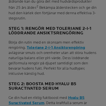
åldrande kan du göra det med hudvårdsprodukter
2
från 25 års ålder.
Bekämpa ålderstecken och ge din
hud den kärlek den förtjänar med denna effektiva 3-
stegsrutin.
STEG 1: RENGÖR MED TOLERIANE 2-I-1
LÖDDRANDE ANSIKTSRENGÖRING
Börja din rutin med en skonsam men effektiv
rengöring.
Toleriane 2-i-1 Ansiktsrengöring
avlägsnar smuts och orenheter utan att störa hudens
naturliga balans eller pH-värde. Dess löddrande
gelformula rengör på djupet samtidigt som den
bevarar hudens fukt. Perfekt för alla hudtyper,
inklusive känslig hud.
STEG 2: BOOSTA MED HYALU B5
SURACTIVATED SERUM
Ge din hud en riktig fuktboost med
Hyalu B5
Suractivated Serum
. Detta kraftfulla serum är