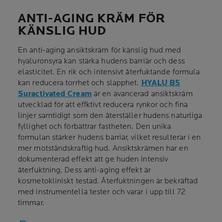
ANTI-AGING KRÄM FÖR
KÄNSLIG HUD
En anti-aging ansiktskräm för känslig hud med
hyaluronsyra kan stärka hudens barriär och dess
elasticitet. En rik och intensivt återfuktande formula
kan reducera torrhet och slapphet.
HYALU B5
Suractivated Cream
är en avancerad ansiktskräm
utvecklad för att effktivt reducera rynkor och fina
linjer samtidigt som den återställer hudens naturliga
fyllighet och förbättrar fastheten. Den unika
formulan stärker hudens barriär, vilket resulterar i en
mer motståndskraftig hud. Ansiktskrämen har en
dokumenterad effekt att ge huden intensiv
återfuktning. Dess anti-aging effekt är
kosmetokliniskt testad. Återfuktningen är bekräftad
med instrumentella tester och varar i upp till 72
timmar.