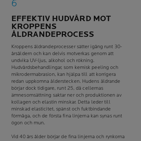
EFFEKTIV HUDVÅRD MOT
KROPPENS
ÅLDRANDEPROCESS
Kroppens åldrandeprocesser sätter igång runt 30-
årsåldern och kan delvis motverkas genom att
undvika UV-ljus, alkohol och rökning.
Hudvårdsbehandlingar, som kemisk peeling och
mikrodermabrasion, kan hjälpa till att korrigera
redan uppkomna ålderstecken. Hudens åldrande
börjar dock tidigare, runt 25, då cellernas
ämnesomsättning saktar ner och produktionen av
kollagen och elastin minskar. Detta leder till
minskad elasticitet, spänst och fuktbindande
förmåga, och de första fina linjerna kan synas runt
ögon och mun.
Vid 40 års ålder börjar de fina linjerna och rynkorna