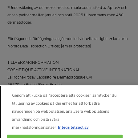
*Undersökning av dermokosmetiska marknaden utförd av AplusA och
annan partner mellan januari och april 2025 tillsammans med 480
dermatologer.
För frågor och förfrågningar angående individuella rättigheter kontakta:
Nordic Data Protection Officer,
[email protected]
TILLVERKARINFORMATION
COSMETIQUE ACTIVE INTERNATIONAL
La Roche-Posay Laboratoire Dermatologique CAI
86270 La Roche-Posay France
[email protected]
Genom att klicka på "acceptera alla cookies" samtycker du
till lagring av cookies på din enhet för att förbättra
navigeringen på webbplatsen, analysera webbplatsens
© La Roche-Posay
användning och bistå i våra
© Centre Thermal de La Roche-Posay
marknadsföringsinsatser.
Integritetspolicy
© Getty Images