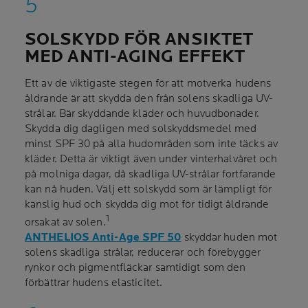
SOLSKYDD FÖR ANSIKTET
MED ANTI-AGING EFFEKT
Ett av de viktigaste stegen för att motverka hudens
åldrande är att skydda den från solens skadliga UV-
strålar. Bär skyddande kläder och huvudbonader.
Skydda dig dagligen med solskyddsmedel med
minst SPF 30 på alla hudområden som inte täcks av
kläder. Detta är viktigt även under vinterhalvåret och
på molniga dagar, då skadliga UV-strålar fortfarande
kan nå huden. Välj ett solskydd som är lämpligt för
känslig hud och skydda dig mot för tidigt åldrande
1
orsakat av solen.
ANTHELIOS Anti-Age SPF 50
skyddar huden mot
solens skadliga strålar, reducerar och förebygger
rynkor och pigmentfläckar samtidigt som den
förbättrar hudens elasticitet.