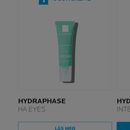
HYDRAPHASE
HY
HA EYES
INT
LÄS MER