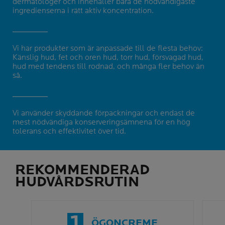
dermatologer och innehåller bara de nödvändigaste
ingredienserna i rätt aktiv koncentration.
Vi har produkter som är anpassade till de flesta behov:
Känslig hud, fet och oren hud, torr hud, försvagad hud,
hud med tendens till rodnad, och många fler behov än
så.
Vi använder skyddande förpackningar och endast de
mest nödvändiga konserveringsämnena för en hög
tolerans och effektivitet över tid.
REKOMMENDERAD
HUDVÅRDSRUTIN
1
ÖGONCREME