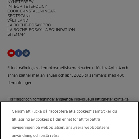
NYHETSBREV
INTEGRITETSPOLICY
COOKIE-INSTÄLLNINGAR
SPOTSCAN+
VÄLJ LAND
LA ROCHE-POSAY PRO
LA ROCHE-POSAY LA FOUNDATION
SITEMAP
*Undersökning av dermokosmetiska marknaden utförd av AplusA och
annan partner mellan januari och april 2025 tillsammans med 480
dermatologer.
För frågor och förfrågningar angående individuella rättigheter kontakta:
Nordic Data Protection Officer, nordicdpo@loreal.com
Genom att klicka på "acceptera alla cookies" samtycker du
till lagring av cookies på din enhet för att förbättra
TILLVERKARINFORMATION
navigeringen på webbplatsen, analysera webbplatsens
COSMETIQUE ACTIVE INTERNATIONAL
användning och bistå i våra
La Roche-Posay Laboratoire Dermatologique CAI