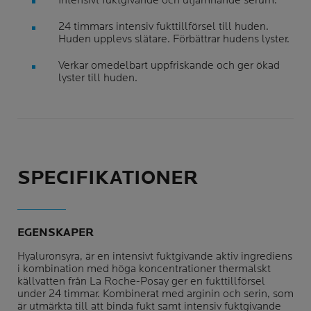
Intensivt fuktgivande och utjämnande serum.
24 timmars intensiv fukttillförsel till huden.
Huden upplevs slätare. Förbättrar hudens lyster.
Verkar omedelbart uppfriskande och ger ökad
lyster till huden.
SPECIFIKATIONER
EGENSKAPER
Hyaluronsyra, är en intensivt fuktgivande aktiv ingrediens
i kombination med höga koncentrationer thermalskt
källvatten från La Roche-Posay ger en fukttillförsel
under 24 timmar. Kombinerat med arginin och serin, som
är utmärkta till att binda fukt samt intensiv fuktgivande