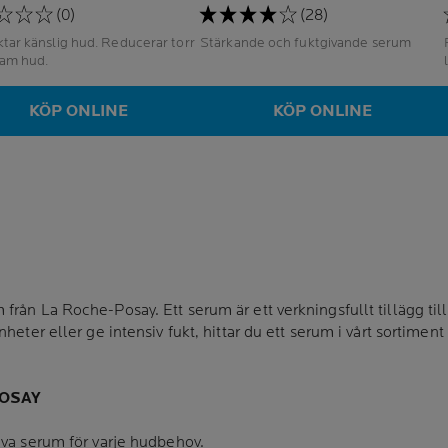
(0)
(28)
känslig hud. Reducerar torr
Stärkande och fuktgivande serum
ram hud.
KÖP ONLINE
KÖP ONLINE
rån La Roche-Posay. Ett serum är ett verkningsfullt tillägg till
nheter eller ge intensiv fukt, hittar du ett serum i vårt sortime
POSAY
iva serum för varje hudbehov.