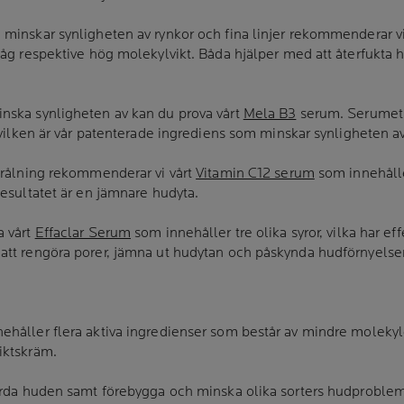
 minskar synligheten av rynkor och fina linjer rekommenderar vi
låg respektive hög molekylvikt. Båda hjälper med att återfukta
nska synligheten av kan du prova vårt
Mela B3
serum. Serumet 
, vilken är vår patenterade ingrediens som minskar synligheten 
strålning rekommenderar vi vårt
Vitamin C12 serum
som innehålle
Resultatet är en jämnare hudyta.
a vårt
Effaclar Serum
som innehåller tre olika syror, vilka har e
att rengöra porer, jämna ut hudytan och påskynda hudförnyelse
håller flera aktiva ingredienser som består av mindre molekyle
iktskräm.
vårda huden samt förebygga och minska olika sorters hudproblem