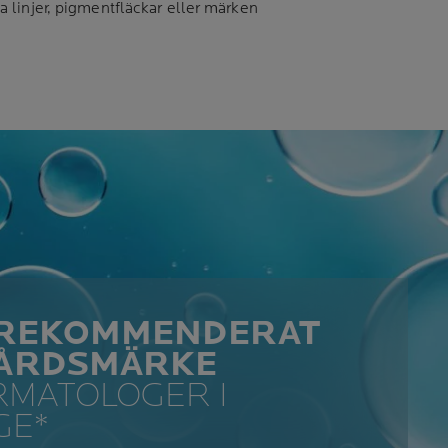
 linjer, pigmentfläckar eller märken
1 REKOMMENDERAT
ÅRDSMÄRKE
RMATOLOGER I
GE*