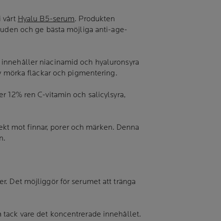
 vårt
Hyalu B5-serum
. Produkten
 huden och ge bästa möjliga anti-age-
innehåller niacinamid och hyaluronsyra
av mörka fläckar och pigmentering.
r 12% ren C-vitamin och salicylsyra,
ffekt mot finnar, porer och märken. Denna
n.
r. Det möjliggör för serumet att tränga
 tack vare det koncentrerade innehållet.