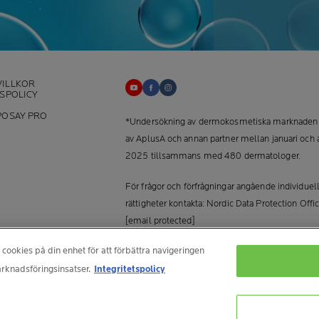
ILLKOR
TSPOLICY
+
POSAY PRO
*Undersökning av dermokosmetiska marknaden 
av AplusA och annan partner mellan januari och a
2025 tillsammans med 480 dermatologer.
För frågor och förfrågningar angående individuel
rättigheter kontakta: Nordic Data Protection Offic
[email protected]
 cookies på din enhet för att förbättra navigeringen
TILLVERKARINFORMATION
COSMETIQUE ACTIVE INTERNATIONAL
rknadsföringsinsatser.
Integritetspolicy
La Roche-Posay Laboratoire Dermatologique CA
86270 La Roche-Posay France