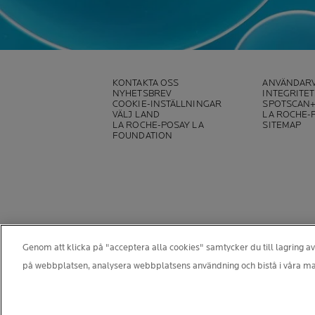
KONTAKTA OSS
ANVÄNDARV
NYHETSBREV
INTEGRITE
COOKIE-INSTÄLLNINGAR
SPOTSCAN
VÄLJ LAND
LA ROCHE-
LA ROCHE-POSAY LA
SITEMAP
FOUNDATION
Genom att klicka på "acceptera alla cookies" samtycker du till lagring av
på webbplatsen, analysera webbplatsens användning och bistå i våra ma