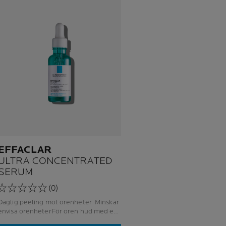
EFFACLAR
ULTRA CONCENTRATED
SERUM
(0)
Daglig peeling mot orenheter Minskar
envisa orenheterFör oren hud med en
tendens till akne