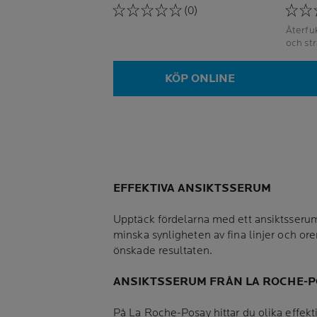
(0)
Återfuktar 
och st
KÖP ONLINE
EFFEKTIVA ANSIKTSSERUM
Upptäck fördelarna med ett ansiktsserum f
minska synligheten av fina linjer och ore
önskade resultaten.
ANSIKTSSERUM FRÅN LA ROCHE-
På La Roche-Posay hittar du olika effekt