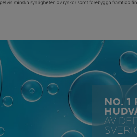
elvis minska synligheten av rynkor samt förebygga framtida fina
NO. 
HUDV
AV DE
SVERI