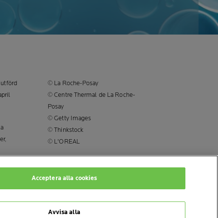
utförd
© La Roche-Posay
pril
© Centre Thermal de La Roche-
Posay
© Getty Images
la
© Thinkstock
er,
© L'OREAL
Acceptera alla cookies
I
Avvisa alla