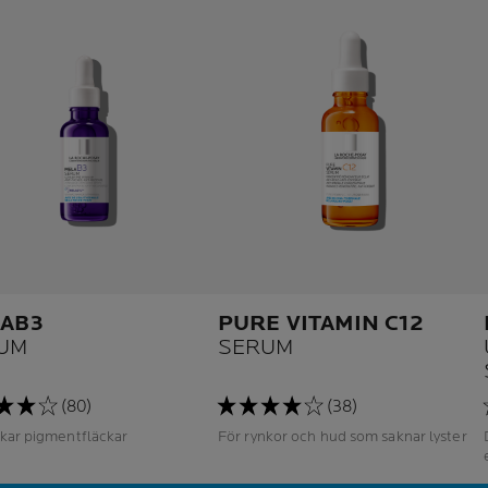
AB3
PURE VITAMIN C12
UM
SERUM
(80)
(38)
kar pigmentfläckar
För rynkor och hud som saknar lyster