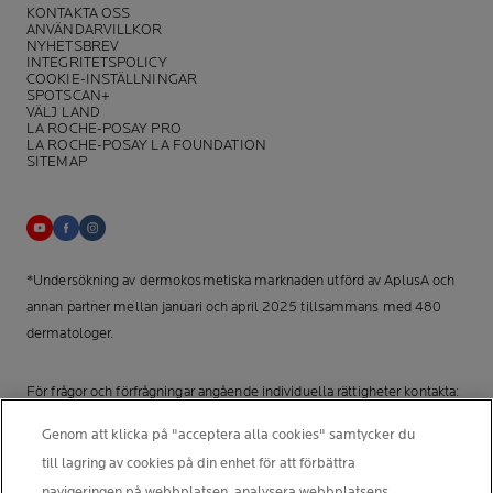
KONTAKTA OSS
ANVÄNDARVILLKOR
NYHETSBREV
INTEGRITETSPOLICY
COOKIE-INSTÄLLNINGAR
SPOTSCAN+
VÄLJ LAND
LA ROCHE-POSAY PRO
LA ROCHE-POSAY LA FOUNDATION
SITEMAP
*Undersökning av dermokosmetiska marknaden utförd av AplusA och
annan partner mellan januari och april 2025 tillsammans med 480
dermatologer.
För frågor och förfrågningar angående individuella rättigheter kontakta:
Nordic Data Protection Officer, nordicdpo@loreal.com
Genom att klicka på "acceptera alla cookies" samtycker du
till lagring av cookies på din enhet för att förbättra
TILLVERKARINFORMATION
navigeringen på webbplatsen, analysera webbplatsens