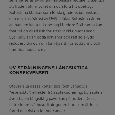
sensibiliseras av inflammatoriska medlare, vilket gör
att huden blir mycket öm och föra till obehag.
Solbränna klassas som första gradens brännskada
och orsakas främst av UVB-strålar. Solbränna är mer
än bara en källa till obehag i huden: Solbränna kan
föra till en ökad risk för att utveckla hudcancer.
Lyckligtvis kan goda solvanor och rätt solskydd
reducera din och din familjs risk för solbränna och
framtida hudcancer.
UV-STRÅLNINGENS LÅNGSIKTIGA
KONSEKVENSER
Utöver alla dessa kortsiktiga (och vanligtvis
“reversibla”) effekter från solexponering, kan solen
även ha en långsiktig påverkan på huden. Dessa
faller inom två huvudkategorier: hud som åldrats i
förtid och risken för hudcancer.