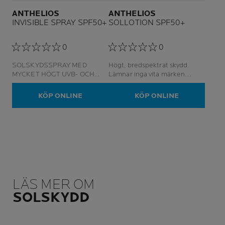
ANTHELIOS
ANTHELIOS
INVISIBLE SPRAY SPF50+
SOLLOTION SPF50+
0
0
SOLSKYDSSPRAY MED
Högt, bredspektrat skydd.
MYCKET HÖGT UVB- OCH
Lämnar inga vita märken.
UVA-SKYDD
Återfuktande.
KÖP ONLINE
KÖP ONLINE
LÄS MER OM
SOLSKYDD