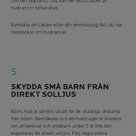
Om det upptäcks i tid, kan de flesta fallen av
hudcancer behandlas.
Kontakta din läkare eller din dermatolog ifall du har
misstankar om hudcancer.
SKYDDA SMÅ BARN FRÅN
DIREKT SOLLJUS
Barns hud är särskilt utsatt för de skadliga strålarna
från solen. Barnläkare och dermatologer är överens
om att bebisar och småbarn under 3 år inte bör
exponeras för direkt solljus. Följ några enkla