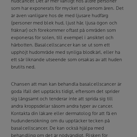
hudcancer. Det är mer vanligt hos äldre personer
som har exponerats för mycket sol genom åren. Det
är även vanligare hos de med ljusare hudfärg
(personer med blek hud, ljust hår, ljusa ögon och
fräknar) och förekommer oftast på områden som
exponeras för solen, till exempel i ansiktet och
hårbotten. Basalcellscancer kan se ut som ett
upphöjt hudområde med synliga blodkärl, eller ha
ett sår liknande utseende som orsakas av att huden
brutits ned.
Chansen att man kan behandla basalcellscancer är
goda ifall det upptäcks tidigt, eftersom det sprider
sig långsamt och tenderar inte att sprida sig till
andra kroppsdelar såsom andra typer av cancer.
Kontakta din läkare eller dermatolog för att få en
hudundersökning om du upptäcker tecken på
basalcellscancer. De kan också hjälpa med
behandling om det är nödvändigt. Risken för