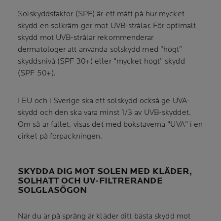
Solskyddsfaktor (SPF) är ett mått på hur mycket
skydd en solkräm ger mot UVB-strålar. För optimalt
skydd mot UVB-strålar rekommenderar
dermatologer att använda solskydd med ”högt”
skyddsnivå (SPF 30+) eller "mycket högt" skydd
(SPF 50+).
I EU och i Sverige ska ett solskydd också ge UVA-
skydd och den ska vara minst 1/3 av UVB-skyddet.
Om så är fallet, visas det med bokstäverna "UVA" i en
cirkel på förpackningen.
SKYDDA DIG MOT SOLEN MED KLÄDER,
SOLHATT OCH UV-FILTRERANDE
SOLGLASÖGON
När du är på språng är kläder ditt bästa skydd mot