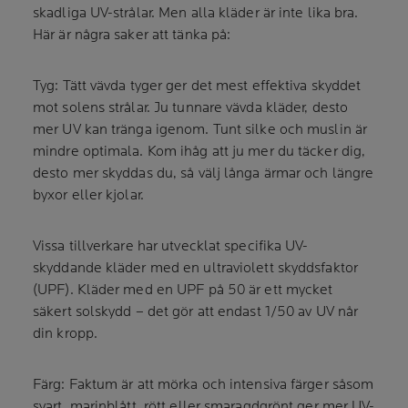
skadliga UV-strålar. Men alla kläder är inte lika bra.
Här är några saker att tänka på:
Tyg: Tätt vävda tyger ger det mest effektiva skyddet
mot solens strålar. Ju tunnare vävda kläder, desto
mer UV kan tränga igenom. Tunt silke och muslin är
mindre optimala. Kom ihåg att ju mer du täcker dig,
desto mer skyddas du, så välj långa ärmar och längre
byxor eller kjolar.
Vissa tillverkare har utvecklat specifika UV-
skyddande kläder med en ultraviolett skyddsfaktor
(UPF). Kläder med en UPF på 50 är ett mycket
säkert solskydd – det gör att endast 1/50 av UV når
din kropp.
Färg: Faktum är att mörka och intensiva färger såsom
svart, marinblått, rött eller smaragdgrönt ger mer UV-