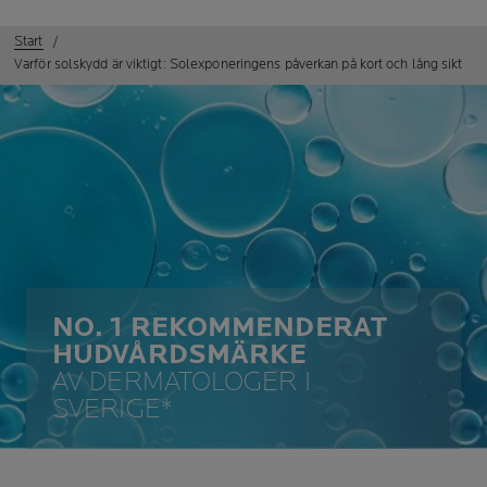
Start
Varför solskydd är viktigt: Solexponeringens påverkan på kort och lång sikt
NO. 1 REKOMMENDERAT
HUDVÅRDSMÄRKE
AV DERMATOLOGER I
SVERIGE*