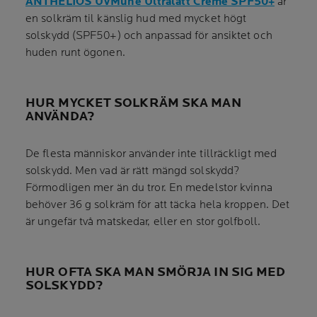
ANTHELIOS UVMune Ultralätt Creme SPF50+
är
en solkräm til känslig hud med mycket högt
solskydd (SPF50+) och anpassad för ansiktet och
huden runt ögonen.
HUR MYCKET SOLKRÄM SKA MAN
ANVÄNDA?
De flesta människor använder inte tillräckligt med
solskydd. Men vad är rätt mängd solskydd?
Förmodligen mer än du tror. En medelstor kvinna
behöver 36 g solkräm för att täcka hela kroppen. Det
är ungefär två matskedar, eller en stor golfboll.
HUR OFTA SKA MAN SMÖRJA IN SIG MED
SOLSKYDD?