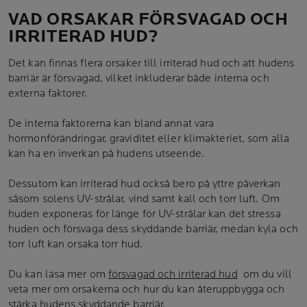
VAD ORSAKAR FÖRSVAGAD OCH
IRRITERAD HUD?
Det kan finnas flera orsaker till irriterad hud och att hudens
barriär är försvagad, vilket inkluderar både interna och
externa faktorer.
De interna faktorerna kan bland annat vara
hormonförändringar, graviditet eller klimakteriet, som alla
kan ha en inverkan på hudens utseende.
Dessutom kan irriterad hud också bero på yttre påverkan
såsom solens UV-strålar, vind samt kall och torr luft. Om
huden exponeras för länge för UV-strålar kan det stressa
huden och försvaga dess skyddande barriär, medan kyla och
torr luft kan orsaka torr hud.
Du kan läsa mer om
försvagad och irriterad hud
om du vill
veta mer om orsakerna och hur du kan återuppbygga och
stärka hudens skyddande barriär.