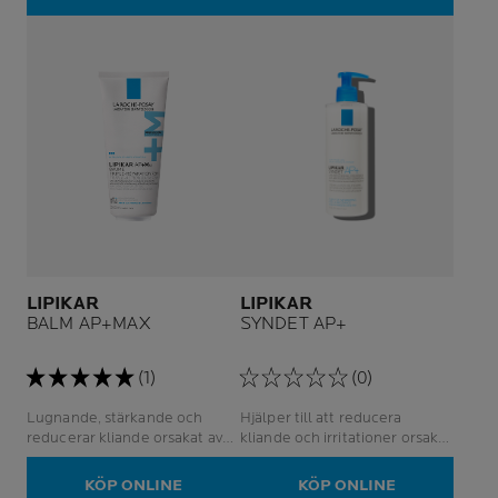
och professionell användning
LIPIKAR
LIPIKAR
BALM AP+MAX
SYNDET AP+
(1)
(0)
Lugnande, stärkande och
Hjälper till att reducera
reducerar kliande orsakat av
kliande och irritationer orsakat
torr hud
av torrhet, redan i
duschen.Lugnar
KÖP ONLINE
KÖP ONLINE
omedelbart.Mycket mild