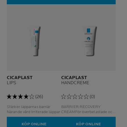
CICAPLAST
CICAPLAST
LIPS
HANDCREME
(26)
(0)
Stärker läpparnas barriär
BARRIER RECOVERY
Närande vård Irriterade läppar
CREAMFör överbelastade och
irriterade händer, som är torra,
spruckna och nariga. För hem-
KÖP ONLINE
KÖP ONLINE