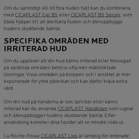
Om du samtidigt vill tillföra huden fukt kan du kombinera
med
CICAPLAST Gel B5
eller
CICAPLAST B5 Serum
, som
båda hjälper till att återfukta huden och återuppbygga
hudens skyddande barriär.
SPECIFIKA OMRÅDEN MED
IRRITERAD HUD
Om du upplever att din hud känns irriterad eller försvagad
på särskilda områden behövs ofta mer målinriktade
lösningar. Vissa områden på kroppen och i ansiktet är mer
exponerade för yttre påverkan och kan därför kräva extra
vård.
Om din hud på händerna är torr, spricker eller känns
irriterad kan du använda
CICAPLAST Handkräm
som lugnar
och återuppbygger hudens skyddande barriär. Efter
användning kommer dina händer att se mindre röda ut.
La Roche-Posay
CICAPLAST Lips
är lämplig för irriterade