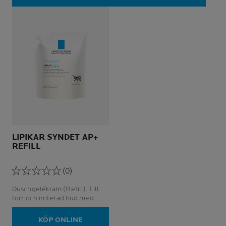
duschgelécreme Ansikte och
kropp
LIPIKAR SYNDET AP+
REFILL
(0)
Duschgelékräm (Refill). Till
torr och irriterad hud med
tendens till atopi.
KÖP ONLINE