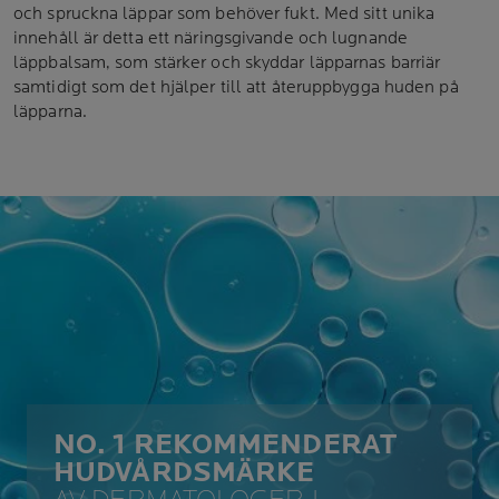
och spruckna läppar som behöver fukt. Med sitt unika
innehåll är detta ett näringsgivande och lugnande
läppbalsam, som stärker och skyddar läpparnas barriär
samtidigt som det hjälper till att återuppbygga huden på
läpparna.
NO. 1 REKOMMENDERAT
HUDVÅRDSMÄRKE