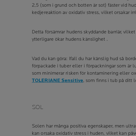
2,5 (som i grund och botten är sot) fäster vid hu
kedjereaktion av oxidativ stress, vilket orsakar irr
Detta försämrar hudens skyddande barriär, vilket
ytterligare ökar hudens känslighet .
Vad du kan göra: Ifall du har känslig hud så bor
förpackade i tuber eller i förpackningar som är l
som minimerar risken för kontaminering eller oxi
TOLERIANE Sensitive
, som finns i tub på ditt 
SOL
Solen har många positiva egenskaper, men ultravi
kan orsaka oxidativ stress i huden, vilket kan på