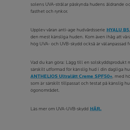
solens UVA-strålar påskynda hudens åldrande och
fasthet och rynkor.
Upplev våran anti-age hudvårdsserie
HYALU B5
den mest känsliga huden. Kom även ihåg att v
hög UVA- och UVB-skydd också är välanpassad fö
Vad du kan göra: Lägg till en solskyddsproduk
särskilt utformad för känslig hud i din dagliga h
ANTHELIOS Ultralätt Creme SPF50+
, med h
som är särskilt tillpassat och testat på känslig
ögonområdet.
Läs mer om UVA-UVB-skydd
HÄR.