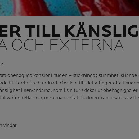
R TILL KÄNSLIG
A OCH EXTERNA
22
ra obehagliga känslor i huden – stickningar, stramhet, kliande o
e till torrhet och rodnad. Orsakan till detta ligger ofta i huden
känslighet i nervändarna, som i sin tur skickar ut obehagsignaler
änt varför detta sker, men man vet att
tecknen
kan orsakas av fl
h vindar