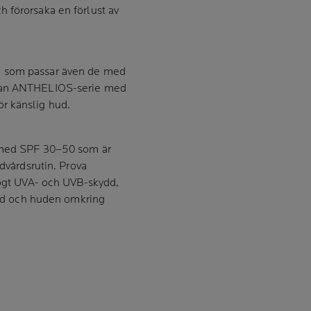
 förorsaka en förlust av
, som passar även de med
åran ANTHELIOS-serie med
r känslig hud.
t med SPF 30–50 som är
udvårdsrutin. Prova
ögt UVA- och UVB-skydd,
 hud och huden omkring