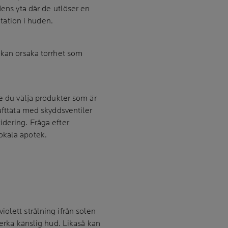
dens yta där de utlöser en
itation i huden.
 kan orsaka torrhet som
de du välja produkter som är
ufttäta med skyddsventiler
dering. Fråga efter
lokala apotek.
olett strålning ifrån solen
verka känslig hud. Likaså kan