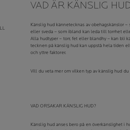
VAD ÄR KÄNSLIG HU
Känslig hud kännetecknas av obehagskänslor – st
LL
eller sveda – som ibland kan leda till torrhet ell
Alla hudtyper – torr, fet eller blandhy – kan bli k
tecknen på känslig hud kan uppstå hela tiden ell
och yttre faktorer.
Vill du veta mer om vilken typ av känslig hud du
VAD ORSAKAR KÄNSLIG HUD?
Känslig hud anses bero på en överkänslighet i h