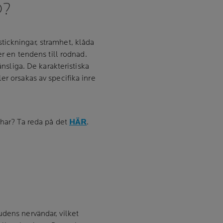
D?
ickningar, stramhet, klåda
er en tendens till rodnad.
änsliga. De karakteristiska
er orsakas av specifika inre
 har? Ta reda på det
HÄR
.
udens nervändar, vilket