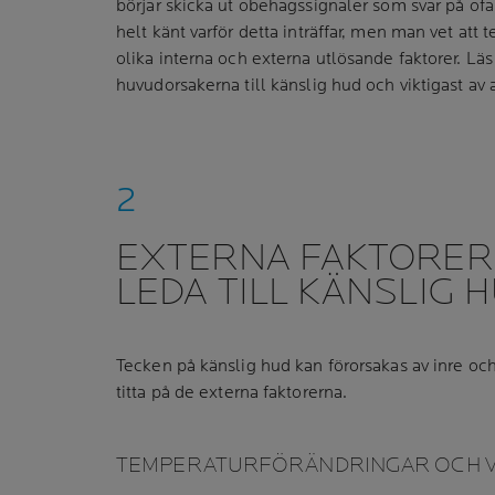
börjar skicka ut obehagssignaler som svar på ofar
helt känt varför detta inträffar, men man vet att
olika interna och externa utlösande faktorer. L
huvudorsakerna till känslig hud och viktigast av a
EXTERNA FAKTORER
LEDA TILL KÄNSLIG 
Tecken på känslig hud kan förorsakas av inre och y
titta på de externa faktorerna.
TEMPERATURFÖRÄNDRINGAR OCH V