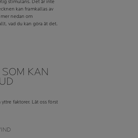
lig stimulans. Det är inte
 tecknen kan framkallas av
äs mer nedan om
llt, vad du kan göra åt det.
 SOM KAN
HUD
ttre faktorer. Låt oss först
IND