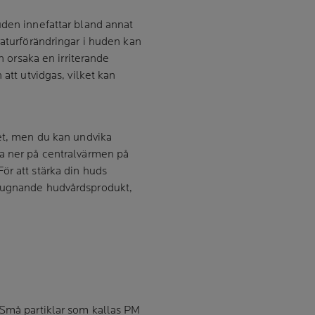
uden innefattar bland annat
raturförändringar i huden kan
an orsaka en irriterande
att utvidgas, vilket kan
ret, men du kan undvika
ra ner på centralvärmen på
ör att stärka din huds
 lugnande hudvårdsprodukt,
 Små partiklar som kallas PM