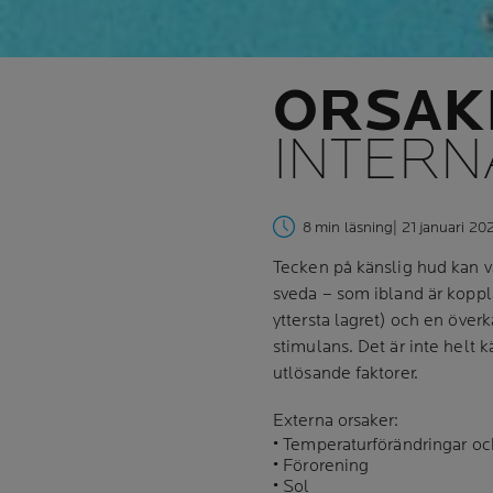
ORSAKE
INTERN
8 min läsning
| 21 januari 20
Tecken på känslig hud kan va
sveda – som ibland är kopplad
yttersta lagret) och en över
stimulans. Det är inte helt k
utlösande faktorer.
Externa orsaker:
• Temperaturförändringar oc
• Förorening
• Sol