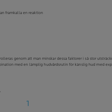
n framkalla en reaktion
lleras genom att man minskar dessa faktorer i så stor utsträck
ombination med en lämplig hudvårdsrutin för känslig hud med exp
?