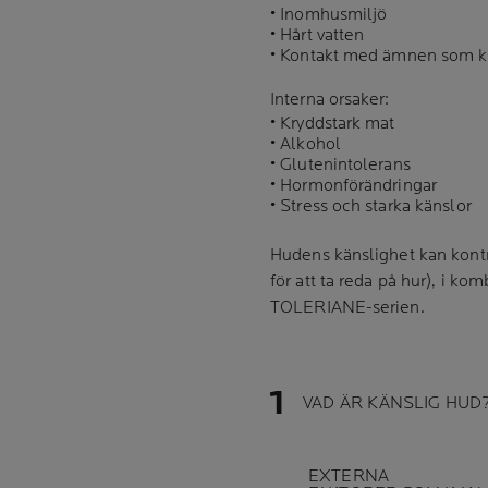
• Inomhusmiljö
• Hårt vatten
• Kontakt med ämnen som ka
Interna orsaker:
• Kryddstark mat
• Alkohol
• Glutenintolerans
• Hormonförändringar
• Stress och starka känslor
Hudens känslighet kan kontro
för att ta reda på hur), i k
TOLERIANE-serien
.
VAD ÄR KÄNSLIG HUD
EXTERNA