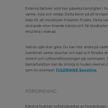
Externa faktorer som kan påverka känslighet i h
värme, kyla och vindar. Detta beror på att tempe
leda till att molekylen histamin frisätts. Detta k
stickande eller kliande känsla och får blodkärlen 
resultera i rodnad.
Vad du själv kan göra: Du kan inte ändra på väd
överdrivet varma duschar och bad och försöka d
vintern och luftkonditioneringen på sommaren. F
barriärfunktion kan du smörja in huden med en
som till exempel
TOLERIANE Sensitive
.
FÖRORENING
Känslig hud kan också påverkas av föroreningar.