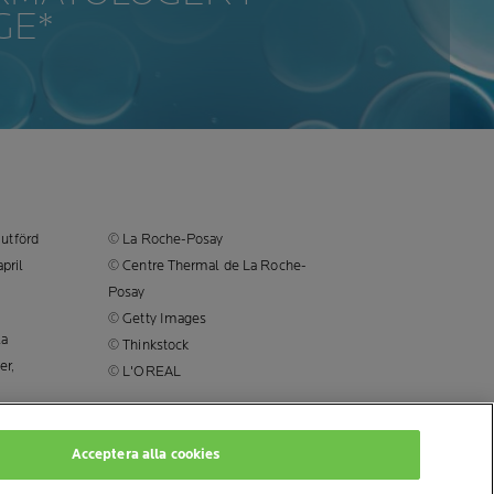
GE*
utförd
© La Roche-Posay
pril
© Centre Thermal de La Roche-
Posay
© Getty Images
la
© Thinkstock
er,
© L'OREAL
Acceptera alla cookies
I