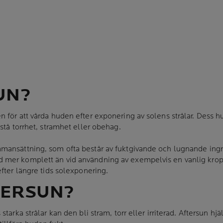
UN?
för att vårda huden efter exponering av solens strålar. Dess huvu
stå torrhet, stramhet eller obehag.
ansättning, som ofta består av fuktgivande och lugnande ingred
 mer komplett än vid användning av exempelvis en vanlig krop
fter längre tids solexponering.
TERSUN?
tarka strålar kan den bli stram, torr eller irriterad. Aftersun h