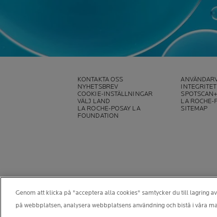
KONTAKTA OSS
ANVÄNDARV
NYHETSBREV
INTEGRITE
COOKIE-INSTÄLLNINGAR
SPOTSCAN
VÄLJ LAND
LA ROCHE-
LA ROCHE-POSAY LA
SITEMAP
FOUNDATION
Genom att klicka på "acceptera alla cookies" samtycker du till lagring av
på webbplatsen, analysera webbplatsens användning och bistå i våra ma