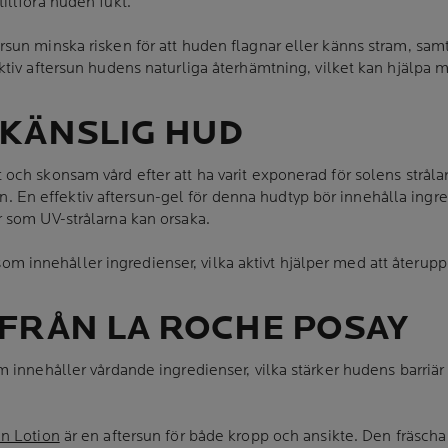
illföra huden fukt.
sun minska risken för att huden flagnar eller känns stram, samt
tiv aftersun hudens naturliga återhämtning, vilket kan hjälpa m
KÄNSLIG HUD
ch skonsam vård efter att ha varit exponerad för solens strålar
sun. En effektiv aftersun-gel för denna hudtyp bör innehålla ingr
 som UV-strålarna kan orsaka.
un som innehåller ingredienser, vilka aktivt hjälper med att åte
FRÅN LA ROCHE POSAY
m innehåller vårdande ingredienser, vilka stärker hudens barriä
n Lotion
är en aftersun för både kropp och ansikte. Den fräsch