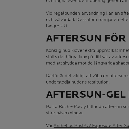
och lugna eventuellt obehag genom att t
Vid regelbunden användning kan en after
och välvårdad. Dessutom främjar en effek
längre sikt.
AFTERSUN FÖR 
Känslig hud kräver extra uppmärksamhet o
ställs det högra krav på ditt val av after
med att skydda mot de långvariga skador
Därför är det viktigt att välja en afters
understödja hudens restitution.
AFTERSUN-GEL 
På La Roche-Posay hittar du aftersun so
yttre påverkningar.
Vår
Anthelios Post-UV Exposure After Su