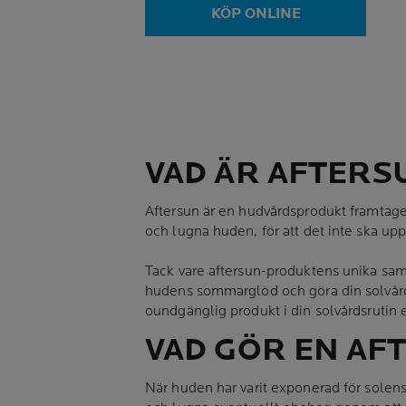
KÖP ONLINE
VAD ÄR AFTERS
Aftersun är en hudvårdsprodukt framtagen 
och lugna huden, för att det inte ska upp
Tack vare aftersun-produktens unika samm
hudens sommarglöd och göra din solvård
oundgänglig produkt i din solvårdsrutin e
VAD GÖR EN AF
När huden har varit exponerad för solens s