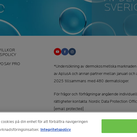
SVERI
ILLKOR
TSPOLICY
+
POSAY PRO
*Undersökning av dermokosmetiska marknaden 
av AplusA och annan partner mellan januari och a
2025 tillsammans med 480 dermatologer.
För frågor och förfrågningar angående individuel
rättigheter kontakta: Nordic Data Protection Offic
[email protected]
 cookies på din enhet för att förbättra navigeringen
TILLVERKARINFORMATION
COSMETIQUE ACTIVE INTERNATIONAL
rknadsföringsinsatser.
Integritetspolicy
La Roche-Posay Laboratoire Dermatologique CA