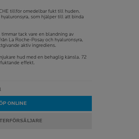
 tillför omedelbar fukt till huden.
hyaluronsyra, som hjälper till att binda
72 timmar tack vare en blandning av
 från La Roche-Posay och hyaluronsyra,
ktgivande aktiv ingrediens.
 mjukare hud med en behaglig känsla. 72
rfuktande effekt.
me
l
ÖP ONLINE
ÅTERFÖRSÄLJARE