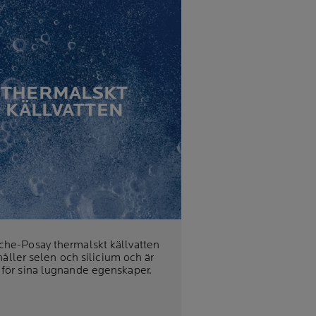
THERMALSKT
KÄLLVATTEN
che-Posay thermalskt källvatten
åller selen och silicium och är
 för sina lugnande egenskaper.