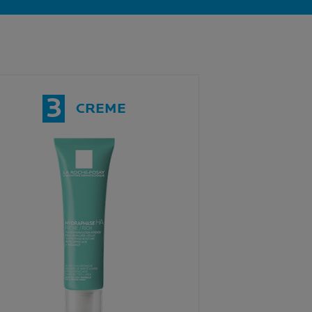
3
CREME