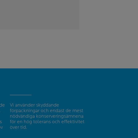
ade
Vi använder skyddande
,
förpackningar och endast de mest
nödvändiga konserveringsämnena
s
för en hög tolerans och effektivitet
ov
över tid.