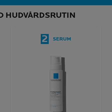
 HUDVÅRDSRUTIN
2
SERUM