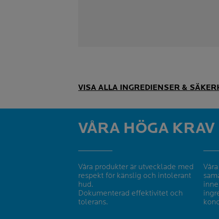
VISA ALLA INGREDIENSER & SÄKE
VÅRA HÖGA KRAV
Våra produkter är utvecklade med
Våra
respekt för känslig och intolerant
sama
hud.
inne
Dokumenterad effektivitet och
ingr
tolerans.
konc