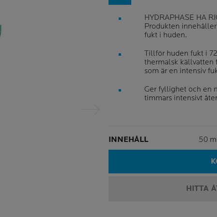
HYDRAPHASE HA RICHE
Produkten innehåller 
fukt i huden.
Tillför huden fukt i 
thermalsk källvatten
som är en intensiv fu
Ger fyllighet och en
timmars intensivt åte
Nästa fält
Volu
INNEHÅLL
50 m
K
HITTA 