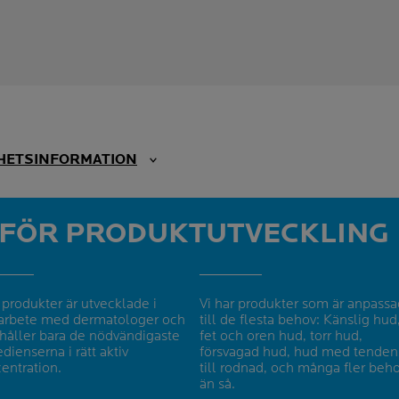
RHETSINFORMATION
 FÖR PRODUKTUTVECKLING
 produkter är utvecklade i
Vi har produkter som är anpass
rbete med dermatologer och
till de flesta behov: Känslig hud
håller bara de nödvändigaste
fet och oren hud, torr hud,
edienserna i rätt aktiv
försvagad hud, hud med tenden
entration.
till rodnad, och många fler beh
än så.